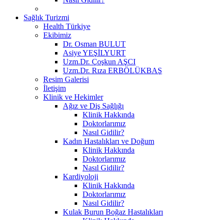
Sağlık Turizmi
Health Türkiye
Ekibimiz
Dr. Osman BULUT
Asiye YEŞİLYURT
Uzm.Dr. Çoşkun AŞCI
Uzm.Dr. Rıza ERBÖLÜKBAŞ
Resim Galerisi
İletişim
Klinik ve Hekimler
Ağız ve Diş Sağlığı
Klinik Hakkında
Doktorlarımız
Nasıl Gidilir?
Kadın Hastalıkları ve Doğum
Klinik Hakkında
Doktorlarımız
Nasıl Gidilir?
Kardiyoloji
Klinik Hakkında
Doktorlarımız
Nasıl Gidilir?
Kulak Burun Boğaz Hastalıkları