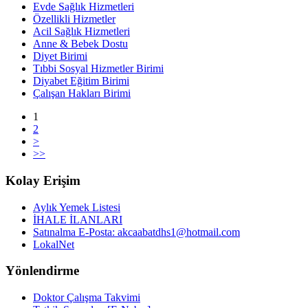
Evde Sağlık Hizmetleri
Özellikli Hizmetler
Acil Sağlık Hizmetleri
Anne & Bebek Dostu
Diyet Birimi
Tıbbi Sosyal Hizmetler Birimi
Diyabet Eğitim Birimi
Çalışan Hakları Birimi
1
2
>
>>
Kolay Erişim
Aylık Yemek Listesi
İHALE İLANLARI
Satınalma E-Posta: akcaabatdhs1@hotmail.com
LokalNet
Yönlendirme
Doktor Çalışma Takvimi