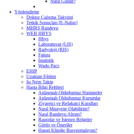
Nasıl Gidilir?
Yönlendirme
Doktor Çalışma Takvimi
Tetkik Sonuçları [E-Nabız]
MHRS Randevu
WEB HBYS
Hbys
Laboratuvar (LIS)
Radyoloji (RIS)
Fatura
İstatistik
Wado Pacs
EHIP
Uzaktan Eğitim
Isı Nem Takip
Hasta Bilgi Rehberi
Anlaşmalı Olduğumuz Hastaneler
Anlaşmalı Olduğumuz Kurumlar
Ziyaretçi ve Refakatçi Kuralları
Nasıl Muayene Olabilirim?
Nasıl Randevu Alırım?
Raporlar ve İstenen Belgeler
Görüş ve Öneriler
Hangi Kliniğe Başvurmalıyım?