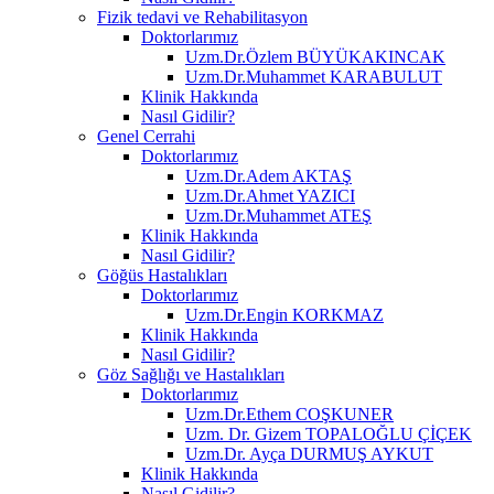
Fizik tedavi ve Rehabilitasyon
Doktorlarımız
Uzm.Dr.Özlem BÜYÜKAKINCAK
Uzm.Dr.Muhammet KARABULUT
Klinik Hakkında
Nasıl Gidilir?
Genel Cerrahi
Doktorlarımız
Uzm.Dr.Adem AKTAŞ
Uzm.Dr.Ahmet YAZICI
Uzm.Dr.Muhammet ATEŞ
Klinik Hakkında
Nasıl Gidilir?
Göğüs Hastalıkları
Doktorlarımız
Uzm.Dr.Engin KORKMAZ
Klinik Hakkında
Nasıl Gidilir?
Göz Sağlığı ve Hastalıkları
Doktorlarımız
Uzm.Dr.Ethem COŞKUNER
Uzm. Dr. Gizem TOPALOĞLU ÇİÇEK
Uzm.Dr. Ayça DURMUŞ AYKUT
Klinik Hakkında
Nasıl Gidilir?