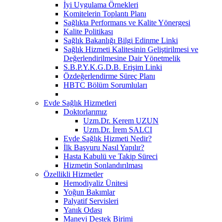
İyi Uygulama Örnekleri
Komitelerin Toplantı Planı
Sağlıkta Performans ve Kalite Yönergesi
Kalite Politikası
Sağlık Bakanlığı Bilgi Edinme Linki
Sağlık Hizmeti Kalitesinin Geliştirilmesi ve
Değerlendirilmesine Dair Yönetmelik
S.B.P.Y.K.G.D.B. Erişim Linki
Özdeğerlendirme Süreç Planı
HBTC Bölüm Sorumluları
Evde Sağlık Hizmetleri
Doktorlarımız
Uzm.Dr. Kerem UZUN
Uzm.Dr. İrem SALCI
Evde Sağlık Hizmeti Nedir?
İlk Başvuru Nasıl Yapılır?
Hasta Kabulü ve Takip Süreci
Hizmetin Sonlandırılması
Özellikli Hizmetler
Hemodiyaliz Ünitesi
Yoğun Bakımlar
Palyatif Servisleri
Yanık Odası
Manevi Destek Birimi