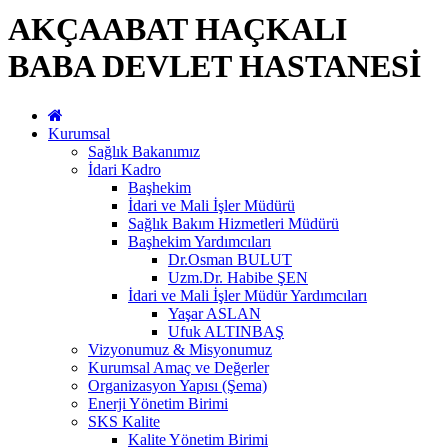
AKÇAABAT HAÇKALI
BABA DEVLET HASTANESİ
Kurumsal
Sağlık Bakanımız
İdari Kadro
Başhekim
İdari ve Mali İşler Müdürü
Sağlık Bakım Hizmetleri Müdürü
Başhekim Yardımcıları
Dr.Osman BULUT
Uzm.Dr. Habibe ŞEN
İdari ve Mali İşler Müdür Yardımcıları
Yaşar ASLAN
Ufuk ALTINBAŞ
Vizyonumuz & Misyonumuz
Kurumsal Amaç ve Değerler
Organizasyon Yapısı (Şema)
Enerji Yönetim Birimi
SKS Kalite
Kalite Yönetim Birimi