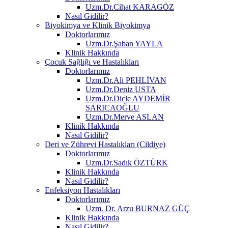
Uzm.Dr.Cihat KARAGÖZ
Nasıl Gidilir?
Biyokimya ve Klinik Biyokimya
Doktorlarımız
Uzm.Dr.Şaban YAYLA
Klinik Hakkında
Çocuk Sağlığı ve Hastalıkları
Doktorlarımız
Uzm.Dr.Ali PEHLİVAN
Uzm.Dr.Deniz USTA
Uzm.Dr.Dicle AYDEMİR
SARICAOĞLU
Uzm.Dr.Merve ASLAN
Klinik Hakkında
Nasıl Gidilir?
Deri ve Zührevi Hastalıkları (Cildiye)
Doktorlarımız
Uzm.Dr.Sadık ÖZTÜRK
Klinik Hakkında
Nasıl Gidilir?
Enfeksiyon Hastalıkları
Doktorlarımız
Uzm. Dr. Arzu BURNAZ GÜÇ
Klinik Hakkında
Nasıl Gidilir?