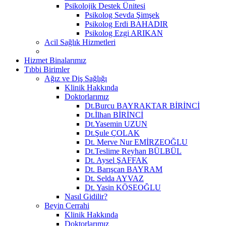
Psikolojik Destek Ünitesi
Psikolog Sevda Şimşek
Psikolog Erdi BAHADIR
Psikolog Ezgi ARIKAN
Acil Sağlık Hizmetleri
Hizmet Binalarımız
Tıbbi Birimler
Ağız ve Diş Sağlığı
Klinik Hakkında
Doktorlarımız
Dt.Burcu BAYRAKTAR BİRİNCİ
Dt.İlhan BİRİNCİ
Dt.Yasemin UZUN
Dt.Şule ÇOLAK
Dt. Merve Nur EMİRZEOĞLU
Dt.Teslime Reyhan BÜLBÜL
Dt. Aysel ŞAFFAK
Dt. Barışcan BAYRAM
Dt. Selda AYVAZ
Dt. Yasin KÖSEOĞLU
Nasıl Gidilir?
Beyin Cerrahi
Klinik Hakkında
Doktorlarımız