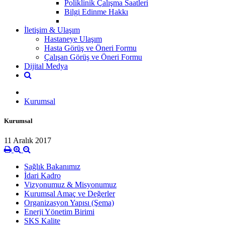
Poliklinik Çalışma Saatleri
Bilgi Edinme Hakkı
İletişim & Ulaşım
Hastaneye Ulaşım
Hasta Görüş ve Öneri Formu
Çalışan Görüş ve Öneri Formu
Dijital Medya
Kurumsal
Kurumsal
11 Aralık 2017
Sağlık Bakanımız
İdari Kadro
Vizyonumuz & Misyonumuz
Kurumsal Amaç ve Değerler
Organizasyon Yapısı (Şema)
Enerji Yönetim Birimi
SKS Kalite