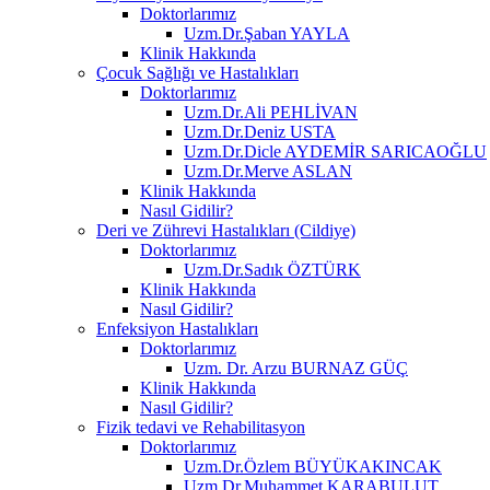
Doktorlarımız
Uzm.Dr.Şaban YAYLA
Klinik Hakkında
Çocuk Sağlığı ve Hastalıkları
Doktorlarımız
Uzm.Dr.Ali PEHLİVAN
Uzm.Dr.Deniz USTA
Uzm.Dr.Dicle AYDEMİR SARICAOĞLU
Uzm.Dr.Merve ASLAN
Klinik Hakkında
Nasıl Gidilir?
Deri ve Zührevi Hastalıkları (Cildiye)
Doktorlarımız
Uzm.Dr.Sadık ÖZTÜRK
Klinik Hakkında
Nasıl Gidilir?
Enfeksiyon Hastalıkları
Doktorlarımız
Uzm. Dr. Arzu BURNAZ GÜÇ
Klinik Hakkında
Nasıl Gidilir?
Fizik tedavi ve Rehabilitasyon
Doktorlarımız
Uzm.Dr.Özlem BÜYÜKAKINCAK
Uzm.Dr.Muhammet KARABULUT