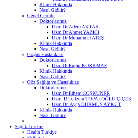
Klinik Hakkında
Nasıl Gidilir?
Genel Cerrahi
Doktorlarımız
Uzm.Dr.Adem AKTAŞ
Uzm.Dr.Ahmet YAZICI
Uzm.Dr.Muhammet ATEŞ
Klinik Hakkında
Nasıl Gidilir?
Göğüs Hastalıkları
Doktorlarımız
Uzm.Dr.Engin KORKMAZ
Klinik Hakkında
Nasıl Gidilir?
Göz Sağlığı ve Hastalıkları
Doktorlarımız
Uzm.Dr.Ethem COŞKUNER
Uzm. Dr. Gizem TOPALOĞLU ÇİÇEK
Uzm.Dr. Ayça DURMUŞ AYKUT
Klinik Hakkında
Nasıl Gidilir?
Sağlık Turizmi
Health Türkiye
Ekibimiz