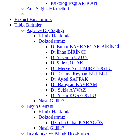
Psikolog Ezgi ARIKAN
Acil Sağlık Hizmetleri
Hizmet Binalarımız
Tıbbi Birimler
Ağız ve Diş Sağlığı
Klinik Hakkında
Doktorlarımız
Dt.Burcu BAYRAKTAR BİRİNCİ
Dt.İlhan BİRİNCİ
Dt.Yasemin UZUN
Dt.Şule ÇOLAK
Dt. Merve Nur EMİRZEOĞLU
Dt.Teslime Reyhan BÜLBÜL
Dt. Aysel ŞAFFAK
Dt. Barışcan BAYRAM
Dt. Selda AYVAZ
Dt. Yasin KÖSEOĞLU
Nasıl Gidilir?
Beyin Cerrahi
Klinik Hakkında
Doktorlarımız
Uzm.Dr.Cihat KARAGÖZ
Nasıl Gidilir?
Biyokimya ve Klinik Biyokimya