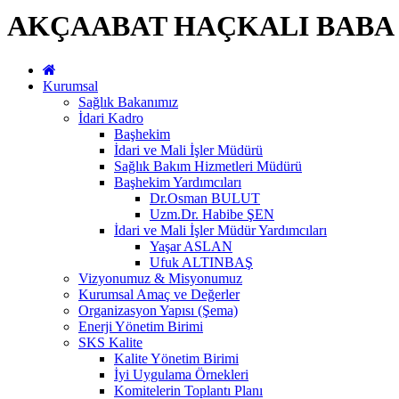
AKÇAABAT HAÇKALI BABA 
Kurumsal
Sağlık Bakanımız
İdari Kadro
Başhekim
İdari ve Mali İşler Müdürü
Sağlık Bakım Hizmetleri Müdürü
Başhekim Yardımcıları
Dr.Osman BULUT
Uzm.Dr. Habibe ŞEN
İdari ve Mali İşler Müdür Yardımcıları
Yaşar ASLAN
Ufuk ALTINBAŞ
Vizyonumuz & Misyonumuz
Kurumsal Amaç ve Değerler
Organizasyon Yapısı (Şema)
Enerji Yönetim Birimi
SKS Kalite
Kalite Yönetim Birimi
İyi Uygulama Örnekleri
Komitelerin Toplantı Planı