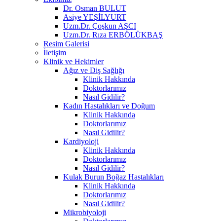
Dr. Osman BULUT
Asiye YEŞİLYURT
Uzm.Dr. Çoşkun AŞCI
Uzm.Dr. Rıza ERBÖLÜKBAŞ
Resim Galerisi
İletişim
Klinik ve Hekimler
Ağız ve Diş Sağlığı
Klinik Hakkında
Doktorlarımız
Nasıl Gidilir?
Kadın Hastalıkları ve Doğum
Klinik Hakkında
Doktorlarımız
Nasıl Gidilir?
Kardiyoloji
Klinik Hakkında
Doktorlarımız
Nasıl Gidilir?
Kulak Burun Boğaz Hastalıkları
Klinik Hakkında
Doktorlarımız
Nasıl Gidilir?
Mikrobiyoloji