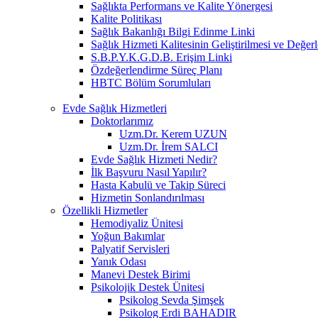
Sağlıkta Performans ve Kalite Yönergesi
Kalite Politikası
Sağlık Bakanlığı Bilgi Edinme Linki
Sağlık Hizmeti Kalitesinin Geliştirilmesi ve Değer
S.B.P.Y.K.G.D.B. Erişim Linki
Özdeğerlendirme Süreç Planı
HBTC Bölüm Sorumluları
Evde Sağlık Hizmetleri
Doktorlarımız
Uzm.Dr. Kerem UZUN
Uzm.Dr. İrem SALCI
Evde Sağlık Hizmeti Nedir?
İlk Başvuru Nasıl Yapılır?
Hasta Kabulü ve Takip Süreci
Hizmetin Sonlandırılması
Özellikli Hizmetler
Hemodiyaliz Ünitesi
Yoğun Bakımlar
Palyatif Servisleri
Yanık Odası
Manevi Destek Birimi
Psikolojik Destek Ünitesi
Psikolog Sevda Şimşek
Psikolog Erdi BAHADIR