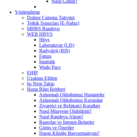
Nasıl Gidilir?
Yönlendirme
Doktor Çalışma Takvimi
Tetkik Sonuçları [E-Nabız]
MHRS Randevu
WEB HBYS
Hbys
Laboratuvar (LIS)
Radyoloji (RIS)
Fatura
İstatistik
Wado Pacs
EHIP
Uzaktan Eğitim
Isı Nem Takip
Hasta Bilgi Rehberi
Anlaşmalı Olduğumuz Hastaneler
Anlaşmalı Olduğumuz Kurumlar
Ziyaretçi ve Refakatçi Kuralları
Nasıl Muayene Olabilirim?
Nasıl Randevu Alırım?
Raporlar ve İstenen Belgeler
Görüş ve Öneriler
Hangi Kliniğe Başvurmalıyım?