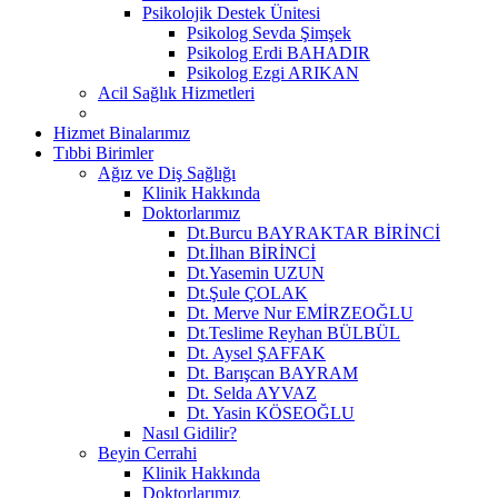
Psikolojik Destek Ünitesi
Psikolog Sevda Şimşek
Psikolog Erdi BAHADIR
Psikolog Ezgi ARIKAN
Acil Sağlık Hizmetleri
Hizmet Binalarımız
Tıbbi Birimler
Ağız ve Diş Sağlığı
Klinik Hakkında
Doktorlarımız
Dt.Burcu BAYRAKTAR BİRİNCİ
Dt.İlhan BİRİNCİ
Dt.Yasemin UZUN
Dt.Şule ÇOLAK
Dt. Merve Nur EMİRZEOĞLU
Dt.Teslime Reyhan BÜLBÜL
Dt. Aysel ŞAFFAK
Dt. Barışcan BAYRAM
Dt. Selda AYVAZ
Dt. Yasin KÖSEOĞLU
Nasıl Gidilir?
Beyin Cerrahi
Klinik Hakkında
Doktorlarımız