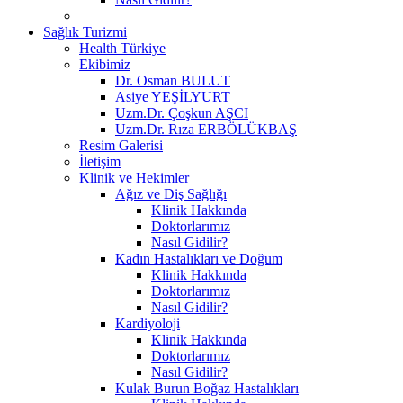
Sağlık Turizmi
Health Türkiye
Ekibimiz
Dr. Osman BULUT
Asiye YEŞİLYURT
Uzm.Dr. Çoşkun AŞCI
Uzm.Dr. Rıza ERBÖLÜKBAŞ
Resim Galerisi
İletişim
Klinik ve Hekimler
Ağız ve Diş Sağlığı
Klinik Hakkında
Doktorlarımız
Nasıl Gidilir?
Kadın Hastalıkları ve Doğum
Klinik Hakkında
Doktorlarımız
Nasıl Gidilir?
Kardiyoloji
Klinik Hakkında
Doktorlarımız
Nasıl Gidilir?
Kulak Burun Boğaz Hastalıkları