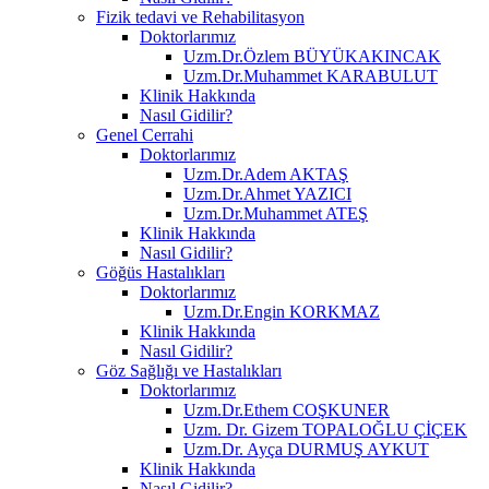
Fizik tedavi ve Rehabilitasyon
Doktorlarımız
Uzm.Dr.Özlem BÜYÜKAKINCAK
Uzm.Dr.Muhammet KARABULUT
Klinik Hakkında
Nasıl Gidilir?
Genel Cerrahi
Doktorlarımız
Uzm.Dr.Adem AKTAŞ
Uzm.Dr.Ahmet YAZICI
Uzm.Dr.Muhammet ATEŞ
Klinik Hakkında
Nasıl Gidilir?
Göğüs Hastalıkları
Doktorlarımız
Uzm.Dr.Engin KORKMAZ
Klinik Hakkında
Nasıl Gidilir?
Göz Sağlığı ve Hastalıkları
Doktorlarımız
Uzm.Dr.Ethem COŞKUNER
Uzm. Dr. Gizem TOPALOĞLU ÇİÇEK
Uzm.Dr. Ayça DURMUŞ AYKUT
Klinik Hakkında
Nasıl Gidilir?