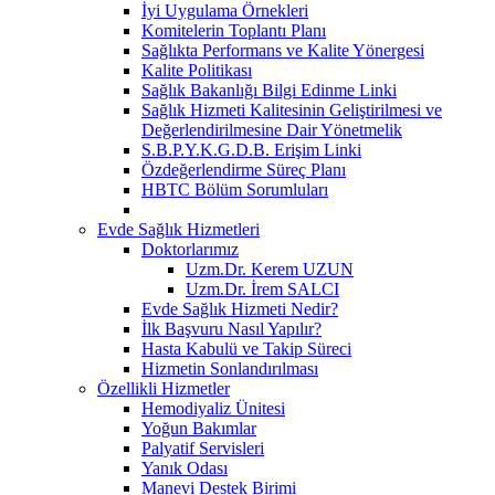
İyi Uygulama Örnekleri
Komitelerin Toplantı Planı
Sağlıkta Performans ve Kalite Yönergesi
Kalite Politikası
Sağlık Bakanlığı Bilgi Edinme Linki
Sağlık Hizmeti Kalitesinin Geliştirilmesi ve
Değerlendirilmesine Dair Yönetmelik
S.B.P.Y.K.G.D.B. Erişim Linki
Özdeğerlendirme Süreç Planı
HBTC Bölüm Sorumluları
Evde Sağlık Hizmetleri
Doktorlarımız
Uzm.Dr. Kerem UZUN
Uzm.Dr. İrem SALCI
Evde Sağlık Hizmeti Nedir?
İlk Başvuru Nasıl Yapılır?
Hasta Kabulü ve Takip Süreci
Hizmetin Sonlandırılması
Özellikli Hizmetler
Hemodiyaliz Ünitesi
Yoğun Bakımlar
Palyatif Servisleri
Yanık Odası
Manevi Destek Birimi