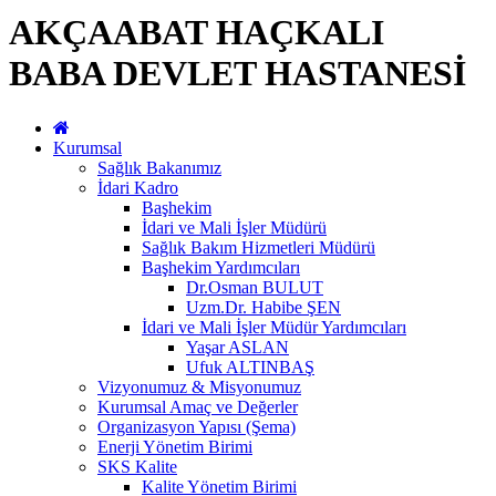
AKÇAABAT HAÇKALI
BABA DEVLET HASTANESİ
Kurumsal
Sağlık Bakanımız
İdari Kadro
Başhekim
İdari ve Mali İşler Müdürü
Sağlık Bakım Hizmetleri Müdürü
Başhekim Yardımcıları
Dr.Osman BULUT
Uzm.Dr. Habibe ŞEN
İdari ve Mali İşler Müdür Yardımcıları
Yaşar ASLAN
Ufuk ALTINBAŞ
Vizyonumuz & Misyonumuz
Kurumsal Amaç ve Değerler
Organizasyon Yapısı (Şema)
Enerji Yönetim Birimi
SKS Kalite
Kalite Yönetim Birimi