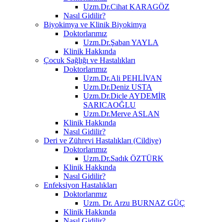
Uzm.Dr.Cihat KARAGÖZ
Nasıl Gidilir?
Biyokimya ve Klinik Biyokimya
Doktorlarımız
Uzm.Dr.Şaban YAYLA
Klinik Hakkında
Çocuk Sağlığı ve Hastalıkları
Doktorlarımız
Uzm.Dr.Ali PEHLİVAN
Uzm.Dr.Deniz USTA
Uzm.Dr.Dicle AYDEMİR
SARICAOĞLU
Uzm.Dr.Merve ASLAN
Klinik Hakkında
Nasıl Gidilir?
Deri ve Zührevi Hastalıkları (Cildiye)
Doktorlarımız
Uzm.Dr.Sadık ÖZTÜRK
Klinik Hakkında
Nasıl Gidilir?
Enfeksiyon Hastalıkları
Doktorlarımız
Uzm. Dr. Arzu BURNAZ GÜÇ
Klinik Hakkında
Nasıl Gidilir?