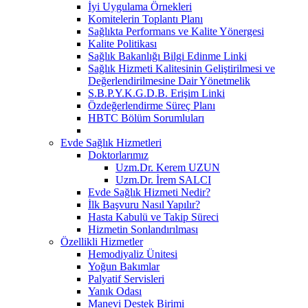
İyi Uygulama Örnekleri
Komitelerin Toplantı Planı
Sağlıkta Performans ve Kalite Yönergesi
Kalite Politikası
Sağlık Bakanlığı Bilgi Edinme Linki
Sağlık Hizmeti Kalitesinin Geliştirilmesi ve
Değerlendirilmesine Dair Yönetmelik
S.B.P.Y.K.G.D.B. Erişim Linki
Özdeğerlendirme Süreç Planı
HBTC Bölüm Sorumluları
Evde Sağlık Hizmetleri
Doktorlarımız
Uzm.Dr. Kerem UZUN
Uzm.Dr. İrem SALCI
Evde Sağlık Hizmeti Nedir?
İlk Başvuru Nasıl Yapılır?
Hasta Kabulü ve Takip Süreci
Hizmetin Sonlandırılması
Özellikli Hizmetler
Hemodiyaliz Ünitesi
Yoğun Bakımlar
Palyatif Servisleri
Yanık Odası
Manevi Destek Birimi