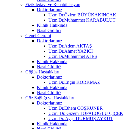
Fizik tedavi ve Rehabilitasyon
Doktorlarımız
Uzm.Dr.Özlem BÜYÜKAKINCAK
Uzm.Dr.Muhammet KARABULUT
Klinik Hakkında
Nasıl Gidilir?
Genel Cerrahi
Doktorlarımız
Uzm.Dr.Adem AKTAŞ
Uzm.Dr.Ahmet YAZICI
Uzm.Dr.Muhammet ATEŞ
Klinik Hakkında
Nasıl Gidilir?
Göğüs Hastalıkları
Doktorlarımız
Uzm.Dr.Engin KORKMAZ
Klinik Hakkında
Nasıl Gidilir?
Göz Sağlığı ve Hastalıkları
Doktorlarımız
Uzm.Dr.Ethem COŞKUNER
Uzm. Dr. Gizem TOPALOĞLU ÇİÇEK
Uzm.Dr. Ayça DURMUŞ AYKUT
Klinik Hakkında
Nasıl Gidilir?