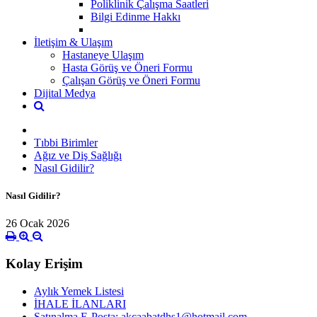
Poliklinik Çalışma Saatleri
Bilgi Edinme Hakkı
İletişim & Ulaşım
Hastaneye Ulaşım
Hasta Görüş ve Öneri Formu
Çalışan Görüş ve Öneri Formu
Dijital Medya
Tıbbi Birimler
Ağız ve Diş Sağlığı
Nasıl Gidilir?
Nasıl Gidilir?
26 Ocak 2026
Kolay Erişim
Aylık Yemek Listesi
İHALE İLANLARI
Satınalma E-Posta: akcaabatdhs1@hotmail.com