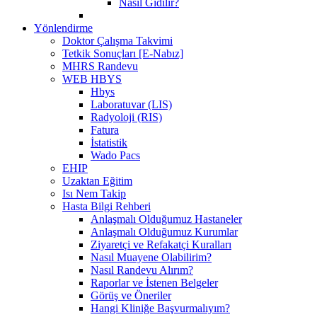
Nasıl Gidilir?
Yönlendirme
Doktor Çalışma Takvimi
Tetkik Sonuçları [E-Nabız]
MHRS Randevu
WEB HBYS
Hbys
Laboratuvar (LIS)
Radyoloji (RIS)
Fatura
İstatistik
Wado Pacs
EHIP
Uzaktan Eğitim
Isı Nem Takip
Hasta Bilgi Rehberi
Anlaşmalı Olduğumuz Hastaneler
Anlaşmalı Olduğumuz Kurumlar
Ziyaretçi ve Refakatçi Kuralları
Nasıl Muayene Olabilirim?
Nasıl Randevu Alırım?
Raporlar ve İstenen Belgeler
Görüş ve Öneriler
Hangi Kliniğe Başvurmalıyım?