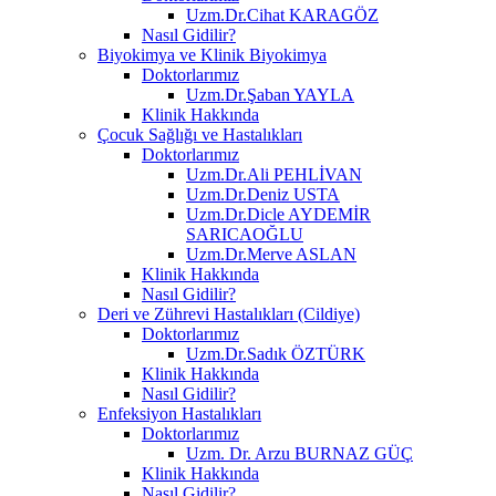
Uzm.Dr.Cihat KARAGÖZ
Nasıl Gidilir?
Biyokimya ve Klinik Biyokimya
Doktorlarımız
Uzm.Dr.Şaban YAYLA
Klinik Hakkında
Çocuk Sağlığı ve Hastalıkları
Doktorlarımız
Uzm.Dr.Ali PEHLİVAN
Uzm.Dr.Deniz USTA
Uzm.Dr.Dicle AYDEMİR
SARICAOĞLU
Uzm.Dr.Merve ASLAN
Klinik Hakkında
Nasıl Gidilir?
Deri ve Zührevi Hastalıkları (Cildiye)
Doktorlarımız
Uzm.Dr.Sadık ÖZTÜRK
Klinik Hakkında
Nasıl Gidilir?
Enfeksiyon Hastalıkları
Doktorlarımız
Uzm. Dr. Arzu BURNAZ GÜÇ
Klinik Hakkında
Nasıl Gidilir?