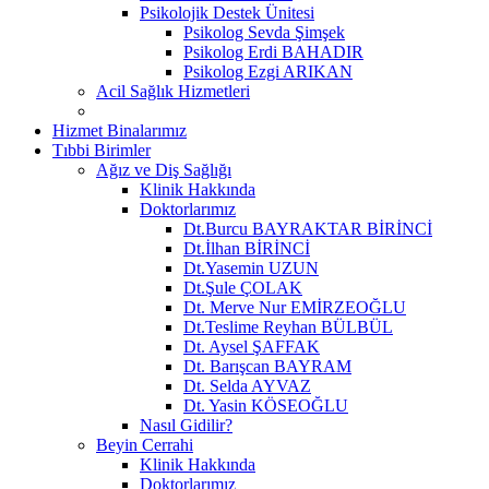
Psikolojik Destek Ünitesi
Psikolog Sevda Şimşek
Psikolog Erdi BAHADIR
Psikolog Ezgi ARIKAN
Acil Sağlık Hizmetleri
Hizmet Binalarımız
Tıbbi Birimler
Ağız ve Diş Sağlığı
Klinik Hakkında
Doktorlarımız
Dt.Burcu BAYRAKTAR BİRİNCİ
Dt.İlhan BİRİNCİ
Dt.Yasemin UZUN
Dt.Şule ÇOLAK
Dt. Merve Nur EMİRZEOĞLU
Dt.Teslime Reyhan BÜLBÜL
Dt. Aysel ŞAFFAK
Dt. Barışcan BAYRAM
Dt. Selda AYVAZ
Dt. Yasin KÖSEOĞLU
Nasıl Gidilir?
Beyin Cerrahi
Klinik Hakkında
Doktorlarımız