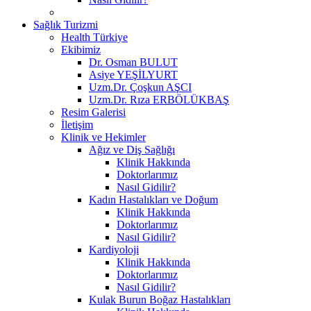
Sağlık Turizmi
Health Türkiye
Ekibimiz
Dr. Osman BULUT
Asiye YEŞİLYURT
Uzm.Dr. Çoşkun AŞCI
Uzm.Dr. Rıza ERBÖLÜKBAŞ
Resim Galerisi
İletişim
Klinik ve Hekimler
Ağız ve Diş Sağlığı
Klinik Hakkında
Doktorlarımız
Nasıl Gidilir?
Kadın Hastalıkları ve Doğum
Klinik Hakkında
Doktorlarımız
Nasıl Gidilir?
Kardiyoloji
Klinik Hakkında
Doktorlarımız
Nasıl Gidilir?
Kulak Burun Boğaz Hastalıkları