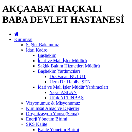
AKÇAABAT HAÇKALI
BABA DEVLET HASTANESİ
Kurumsal
Sağlık Bakanımız
İdari Kadro
Başhekim
İdari ve Mali İşler Müdürü
Sağlık Bakım Hizmetleri Müdürü
Başhekim Yardımcıları
Dr.Osman BULUT
Uzm.Dr. Habibe ŞEN
İdari ve Mali İşler Müdür Yardımcıları
Yaşar ASLAN
Ufuk ALTINBAŞ
Vizyonumuz & Misyonumuz
Kurumsal Amaç ve Değerler
Organizasyon Yapısı (Şema)
Enerji Yönetim Birimi
SKS Kalite
Kalite Yönetim Birimi