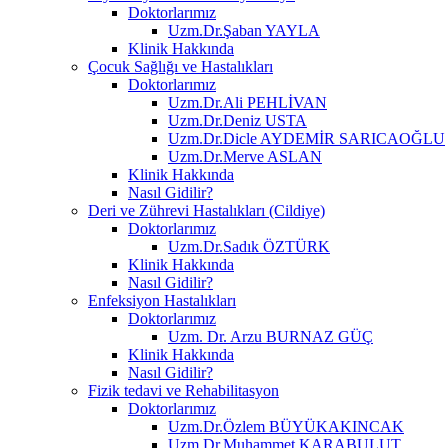
Doktorlarımız
Uzm.Dr.Şaban YAYLA
Klinik Hakkında
Çocuk Sağlığı ve Hastalıkları
Doktorlarımız
Uzm.Dr.Ali PEHLİVAN
Uzm.Dr.Deniz USTA
Uzm.Dr.Dicle AYDEMİR SARICAOĞLU
Uzm.Dr.Merve ASLAN
Klinik Hakkında
Nasıl Gidilir?
Deri ve Zührevi Hastalıkları (Cildiye)
Doktorlarımız
Uzm.Dr.Sadık ÖZTÜRK
Klinik Hakkında
Nasıl Gidilir?
Enfeksiyon Hastalıkları
Doktorlarımız
Uzm. Dr. Arzu BURNAZ GÜÇ
Klinik Hakkında
Nasıl Gidilir?
Fizik tedavi ve Rehabilitasyon
Doktorlarımız
Uzm.Dr.Özlem BÜYÜKAKINCAK
Uzm.Dr.Muhammet KARABULUT