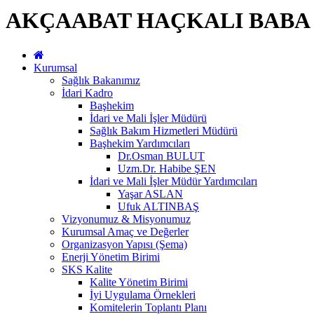
AKÇAABAT HAÇKALI BABA 
Kurumsal
Sağlık Bakanımız
İdari Kadro
Başhekim
İdari ve Mali İşler Müdürü
Sağlık Bakım Hizmetleri Müdürü
Başhekim Yardımcıları
Dr.Osman BULUT
Uzm.Dr. Habibe ŞEN
İdari ve Mali İşler Müdür Yardımcıları
Yaşar ASLAN
Ufuk ALTINBAŞ
Vizyonumuz & Misyonumuz
Kurumsal Amaç ve Değerler
Organizasyon Yapısı (Şema)
Enerji Yönetim Birimi
SKS Kalite
Kalite Yönetim Birimi
İyi Uygulama Örnekleri
Komitelerin Toplantı Planı