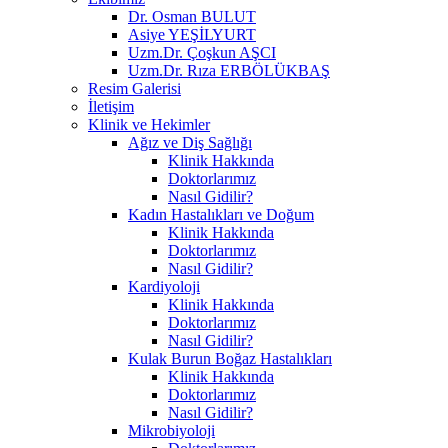
Dr. Osman BULUT
Asiye YEŞİLYURT
Uzm.Dr. Çoşkun AŞCI
Uzm.Dr. Rıza ERBÖLÜKBAŞ
Resim Galerisi
İletişim
Klinik ve Hekimler
Ağız ve Diş Sağlığı
Klinik Hakkında
Doktorlarımız
Nasıl Gidilir?
Kadın Hastalıkları ve Doğum
Klinik Hakkında
Doktorlarımız
Nasıl Gidilir?
Kardiyoloji
Klinik Hakkında
Doktorlarımız
Nasıl Gidilir?
Kulak Burun Boğaz Hastalıkları
Klinik Hakkında
Doktorlarımız
Nasıl Gidilir?
Mikrobiyoloji