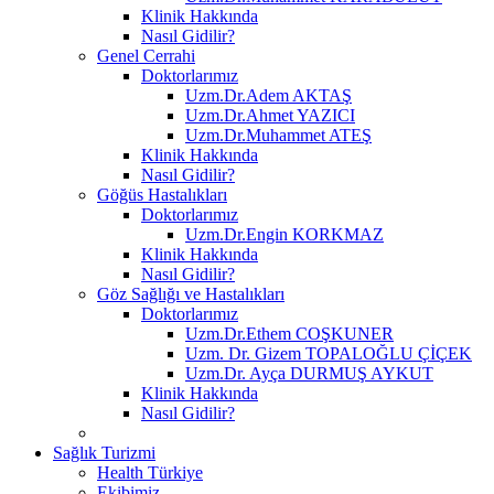
Klinik Hakkında
Nasıl Gidilir?
Genel Cerrahi
Doktorlarımız
Uzm.Dr.Adem AKTAŞ
Uzm.Dr.Ahmet YAZICI
Uzm.Dr.Muhammet ATEŞ
Klinik Hakkında
Nasıl Gidilir?
Göğüs Hastalıkları
Doktorlarımız
Uzm.Dr.Engin KORKMAZ
Klinik Hakkında
Nasıl Gidilir?
Göz Sağlığı ve Hastalıkları
Doktorlarımız
Uzm.Dr.Ethem COŞKUNER
Uzm. Dr. Gizem TOPALOĞLU ÇİÇEK
Uzm.Dr. Ayça DURMUŞ AYKUT
Klinik Hakkında
Nasıl Gidilir?
Sağlık Turizmi
Health Türkiye
Ekibimiz