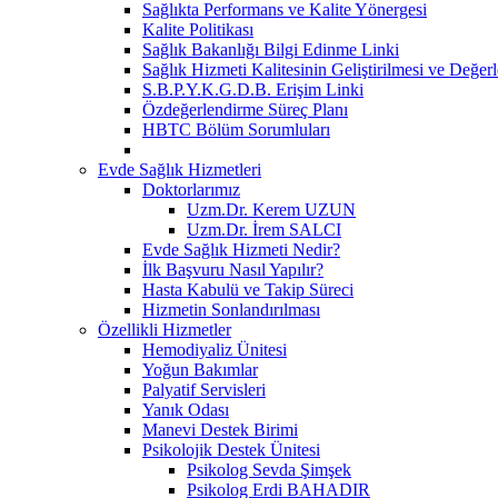
Sağlıkta Performans ve Kalite Yönergesi
Kalite Politikası
Sağlık Bakanlığı Bilgi Edinme Linki
Sağlık Hizmeti Kalitesinin Geliştirilmesi ve Değer
S.B.P.Y.K.G.D.B. Erişim Linki
Özdeğerlendirme Süreç Planı
HBTC Bölüm Sorumluları
Evde Sağlık Hizmetleri
Doktorlarımız
Uzm.Dr. Kerem UZUN
Uzm.Dr. İrem SALCI
Evde Sağlık Hizmeti Nedir?
İlk Başvuru Nasıl Yapılır?
Hasta Kabulü ve Takip Süreci
Hizmetin Sonlandırılması
Özellikli Hizmetler
Hemodiyaliz Ünitesi
Yoğun Bakımlar
Palyatif Servisleri
Yanık Odası
Manevi Destek Birimi
Psikolojik Destek Ünitesi
Psikolog Sevda Şimşek
Psikolog Erdi BAHADIR