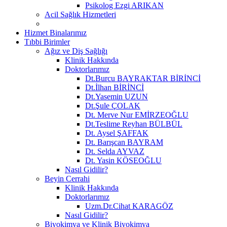
Psikolog Ezgi ARIKAN
Acil Sağlık Hizmetleri
Hizmet Binalarımız
Tıbbi Birimler
Ağız ve Diş Sağlığı
Klinik Hakkında
Doktorlarımız
Dt.Burcu BAYRAKTAR BİRİNCİ
Dt.İlhan BİRİNCİ
Dt.Yasemin UZUN
Dt.Şule ÇOLAK
Dt. Merve Nur EMİRZEOĞLU
Dt.Teslime Reyhan BÜLBÜL
Dt. Aysel ŞAFFAK
Dt. Barışcan BAYRAM
Dt. Selda AYVAZ
Dt. Yasin KÖSEOĞLU
Nasıl Gidilir?
Beyin Cerrahi
Klinik Hakkında
Doktorlarımız
Uzm.Dr.Cihat KARAGÖZ
Nasıl Gidilir?
Biyokimya ve Klinik Biyokimya