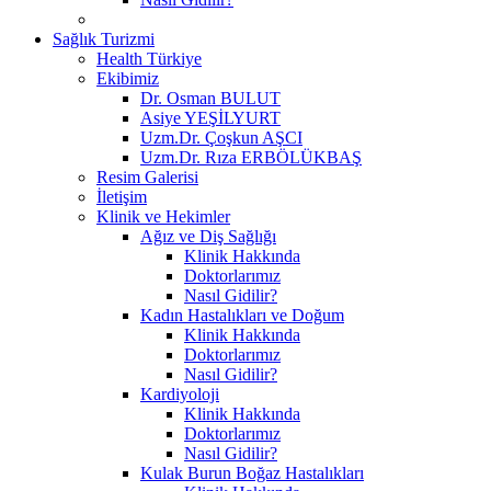
Sağlık Turizmi
Health Türkiye
Ekibimiz
Dr. Osman BULUT
Asiye YEŞİLYURT
Uzm.Dr. Çoşkun AŞCI
Uzm.Dr. Rıza ERBÖLÜKBAŞ
Resim Galerisi
İletişim
Klinik ve Hekimler
Ağız ve Diş Sağlığı
Klinik Hakkında
Doktorlarımız
Nasıl Gidilir?
Kadın Hastalıkları ve Doğum
Klinik Hakkında
Doktorlarımız
Nasıl Gidilir?
Kardiyoloji
Klinik Hakkında
Doktorlarımız
Nasıl Gidilir?
Kulak Burun Boğaz Hastalıkları