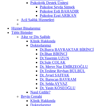
Psikolojik Destek Ünitesi
Psikolog Sevda Şimşek
Psikolog Erdi BAHADIR
Psikolog Ezgi ARIKAN
Acil Sağlık Hizmetleri
Hizmet Binalarımız
Tıbbi Birimler
Ağız ve Diş Sağlığı
Klinik Hakkında
Doktorlarımız
Dt.Burcu BAYRAKTAR BİRİNCİ
Dt.İlhan BİRİNCİ
Dt.Yasemin UZUN
Dt.Şule ÇOLAK
Dt. Merve Nur EMİRZEOĞLU
Dt.Teslime Reyhan BÜLBÜL
Dt. Aysel ŞAFFAK
Dt. Barışcan BAYRAM
Dt. Selda AYVAZ
Dt. Yasin KÖSEOĞLU
Nasıl Gidilir?
Beyin Cerrahi
Klinik Hakkında
Doktorlarımız