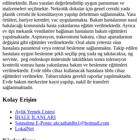
edilmektedir. Bası yaraları değerlendirilip uygun pansuman ve
malzemeleri seçilmekte. Nekrotik dokular için genel cerrahi yada
plastik cerrahi ile konsültasyon yapılıp debritman sağlanmakta. Yara
örtüleri, bariyer kremler, vac uygulanmakta. Bakım hastalarının nasıl
bakılacağı konusunda hasta yakınlarına eğitim verilmektedir. Ayrıca
ev tipi mekanik ventilatöre bağlanan hastaların bakım eğitimleri
yapılmaktadır. Aspirasyon, trakeostomi bakımı, cihaz aparatlarının
değişimi gibi eğitimler verilmektedir. Oral alımı yetersiz olan
hastalara paranteral veya enteral beslenme sağlanmakta. Takip edilen
hastalara uygun beslenme şekli seçilip peg yada ng takılacaksa, ng
serviste, peg endoskopi ünitesinde takıldıktan sonra tolerasyon
kontrolü sonrası hasta yakınlarına bakım ve beslenme eğitimleri
verilmektedir. Evde tıbbı cihaz kullanacak hastalara tıbbı cihaz
eğitimleri verilmekte. Taburculukta gerekli raporlar yapılmaktadır.
Evde bakım merkezine kayıt yapılıp, nakil ile transferi
sağlanmaktadır.
Kolay Erişim
Aylık Yemek Listesi
İHALE İLANLARI
Satınalma E-Posta: akcaabatdhs1@hotmail.com
LokalNet