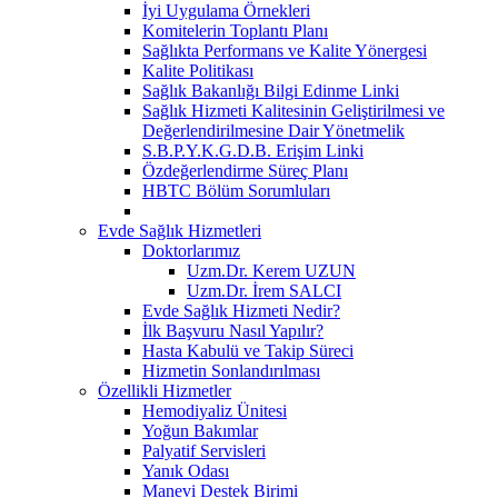
İyi Uygulama Örnekleri
Komitelerin Toplantı Planı
Sağlıkta Performans ve Kalite Yönergesi
Kalite Politikası
Sağlık Bakanlığı Bilgi Edinme Linki
Sağlık Hizmeti Kalitesinin Geliştirilmesi ve
Değerlendirilmesine Dair Yönetmelik
S.B.P.Y.K.G.D.B. Erişim Linki
Özdeğerlendirme Süreç Planı
HBTC Bölüm Sorumluları
Evde Sağlık Hizmetleri
Doktorlarımız
Uzm.Dr. Kerem UZUN
Uzm.Dr. İrem SALCI
Evde Sağlık Hizmeti Nedir?
İlk Başvuru Nasıl Yapılır?
Hasta Kabulü ve Takip Süreci
Hizmetin Sonlandırılması
Özellikli Hizmetler
Hemodiyaliz Ünitesi
Yoğun Bakımlar
Palyatif Servisleri
Yanık Odası
Manevi Destek Birimi