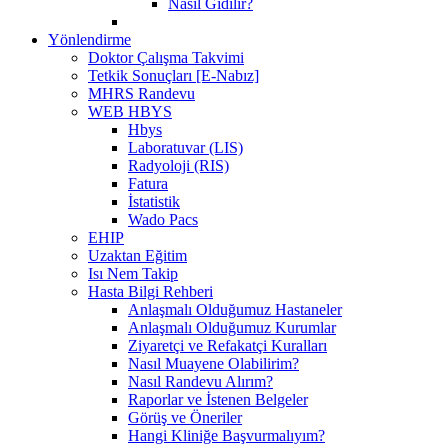
Nasıl Gidilir?
Yönlendirme
Doktor Çalışma Takvimi
Tetkik Sonuçları [E-Nabız]
MHRS Randevu
WEB HBYS
Hbys
Laboratuvar (LIS)
Radyoloji (RIS)
Fatura
İstatistik
Wado Pacs
EHIP
Uzaktan Eğitim
Isı Nem Takip
Hasta Bilgi Rehberi
Anlaşmalı Olduğumuz Hastaneler
Anlaşmalı Olduğumuz Kurumlar
Ziyaretçi ve Refakatçi Kuralları
Nasıl Muayene Olabilirim?
Nasıl Randevu Alırım?
Raporlar ve İstenen Belgeler
Görüş ve Öneriler
Hangi Kliniğe Başvurmalıyım?