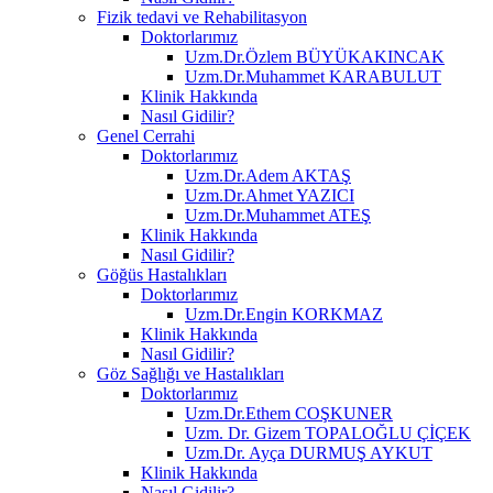
Fizik tedavi ve Rehabilitasyon
Doktorlarımız
Uzm.Dr.Özlem BÜYÜKAKINCAK
Uzm.Dr.Muhammet KARABULUT
Klinik Hakkında
Nasıl Gidilir?
Genel Cerrahi
Doktorlarımız
Uzm.Dr.Adem AKTAŞ
Uzm.Dr.Ahmet YAZICI
Uzm.Dr.Muhammet ATEŞ
Klinik Hakkında
Nasıl Gidilir?
Göğüs Hastalıkları
Doktorlarımız
Uzm.Dr.Engin KORKMAZ
Klinik Hakkında
Nasıl Gidilir?
Göz Sağlığı ve Hastalıkları
Doktorlarımız
Uzm.Dr.Ethem COŞKUNER
Uzm. Dr. Gizem TOPALOĞLU ÇİÇEK
Uzm.Dr. Ayça DURMUŞ AYKUT
Klinik Hakkında
Nasıl Gidilir?