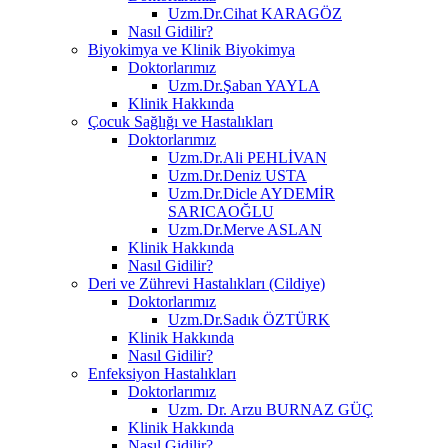
Uzm.Dr.Cihat KARAGÖZ
Nasıl Gidilir?
Biyokimya ve Klinik Biyokimya
Doktorlarımız
Uzm.Dr.Şaban YAYLA
Klinik Hakkında
Çocuk Sağlığı ve Hastalıkları
Doktorlarımız
Uzm.Dr.Ali PEHLİVAN
Uzm.Dr.Deniz USTA
Uzm.Dr.Dicle AYDEMİR
SARICAOĞLU
Uzm.Dr.Merve ASLAN
Klinik Hakkında
Nasıl Gidilir?
Deri ve Zührevi Hastalıkları (Cildiye)
Doktorlarımız
Uzm.Dr.Sadık ÖZTÜRK
Klinik Hakkında
Nasıl Gidilir?
Enfeksiyon Hastalıkları
Doktorlarımız
Uzm. Dr. Arzu BURNAZ GÜÇ
Klinik Hakkında
Nasıl Gidilir?