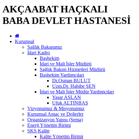
AKÇAABAT HAÇKALI
BABA DEVLET HASTANESİ
Kurumsal
Sağlık Bakanımız
İdari Kadro
Başhekim
İdari ve Mali İşler Müdürü
Sağlık Bakım Hizmetleri Müdürü
Başhekim Yardımcıları
Dr.Osman BULUT
Uzm.Dr. Habibe ŞEN
İdari ve Mali İşler Müdür Yardımcıları
Yaşar ASLAN
Ufuk ALTINBAŞ
Vizyonumuz & Misyonumuz
Kurumsal Amaç ve Değerler
Organizasyon Yapısı (Şema)
Enerji Yönetim Birimi
SKS Kalite
Kalite Yönetim Birimi