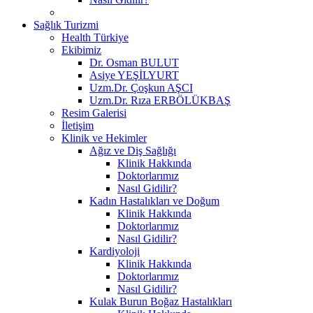
Sağlık Turizmi
Health Türkiye
Ekibimiz
Dr. Osman BULUT
Asiye YEŞİLYURT
Uzm.Dr. Çoşkun AŞCI
Uzm.Dr. Rıza ERBÖLÜKBAŞ
Resim Galerisi
İletişim
Klinik ve Hekimler
Ağız ve Diş Sağlığı
Klinik Hakkında
Doktorlarımız
Nasıl Gidilir?
Kadın Hastalıkları ve Doğum
Klinik Hakkında
Doktorlarımız
Nasıl Gidilir?
Kardiyoloji
Klinik Hakkında
Doktorlarımız
Nasıl Gidilir?
Kulak Burun Boğaz Hastalıkları