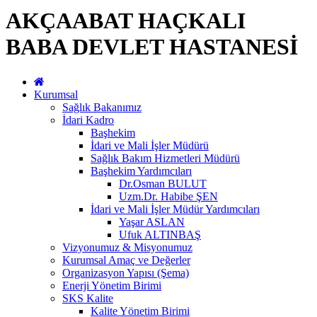
AKÇAABAT HAÇKALI
BABA DEVLET HASTANESİ
Kurumsal
Sağlık Bakanımız
İdari Kadro
Başhekim
İdari ve Mali İşler Müdürü
Sağlık Bakım Hizmetleri Müdürü
Başhekim Yardımcıları
Dr.Osman BULUT
Uzm.Dr. Habibe ŞEN
İdari ve Mali İşler Müdür Yardımcıları
Yaşar ASLAN
Ufuk ALTINBAŞ
Vizyonumuz & Misyonumuz
Kurumsal Amaç ve Değerler
Organizasyon Yapısı (Şema)
Enerji Yönetim Birimi
SKS Kalite
Kalite Yönetim Birimi