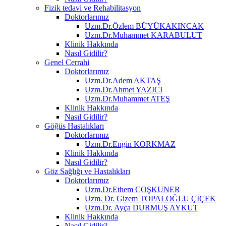
Fizik tedavi ve Rehabilitasyon
Doktorlarımız
Uzm.Dr.Özlem BÜYÜKAKINCAK
Uzm.Dr.Muhammet KARABULUT
Klinik Hakkında
Nasıl Gidilir?
Genel Cerrahi
Doktorlarımız
Uzm.Dr.Adem AKTAŞ
Uzm.Dr.Ahmet YAZICI
Uzm.Dr.Muhammet ATEŞ
Klinik Hakkında
Nasıl Gidilir?
Göğüs Hastalıkları
Doktorlarımız
Uzm.Dr.Engin KORKMAZ
Klinik Hakkında
Nasıl Gidilir?
Göz Sağlığı ve Hastalıkları
Doktorlarımız
Uzm.Dr.Ethem COŞKUNER
Uzm. Dr. Gizem TOPALOĞLU ÇİÇEK
Uzm.Dr. Ayça DURMUŞ AYKUT
Klinik Hakkında
Nasıl Gidilir?