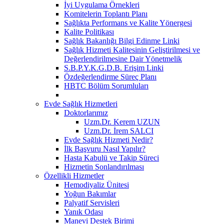
İyi Uygulama Örnekleri
Komitelerin Toplantı Planı
Sağlıkta Performans ve Kalite Yönergesi
Kalite Politikası
Sağlık Bakanlığı Bilgi Edinme Linki
Sağlık Hizmeti Kalitesinin Geliştirilmesi ve
Değerlendirilmesine Dair Yönetmelik
S.B.P.Y.K.G.D.B. Erişim Linki
Özdeğerlendirme Süreç Planı
HBTC Bölüm Sorumluları
Evde Sağlık Hizmetleri
Doktorlarımız
Uzm.Dr. Kerem UZUN
Uzm.Dr. İrem SALCI
Evde Sağlık Hizmeti Nedir?
İlk Başvuru Nasıl Yapılır?
Hasta Kabulü ve Takip Süreci
Hizmetin Sonlandırılması
Özellikli Hizmetler
Hemodiyaliz Ünitesi
Yoğun Bakımlar
Palyatif Servisleri
Yanık Odası
Manevi Destek Birimi