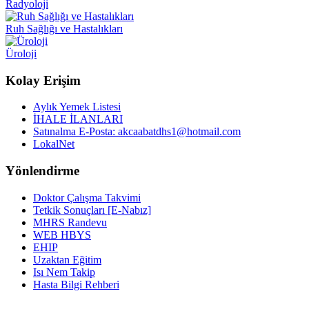
Radyoloji
Ruh Sağlığı ve Hastalıkları
Üroloji
Kolay Erişim
Aylık Yemek Listesi
İHALE İLANLARI
Satınalma E-Posta: akcaabatdhs1@hotmail.com
LokalNet
Yönlendirme
Doktor Çalışma Takvimi
Tetkik Sonuçları [E-Nabız]
MHRS Randevu
WEB HBYS
EHIP
Uzaktan Eğitim
Isı Nem Takip
Hasta Bilgi Rehberi