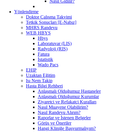
Nasıl Gidilir?
Yönlendirme
Doktor Çalışma Takvimi
Tetkik Sonuçları [E-Nabız]
MHRS Randevu
WEB HBYS
Hbys
Laboratuvar (LIS)
Radyoloji (RIS)
Fatura
İstatistik
Wado Pacs
EHIP
Uzaktan Eğitim
Isı Nem Takip
Hasta Bilgi Rehberi
Anlaşmalı Olduğumuz Hastaneler
Anlaşmalı Olduğumuz Kurumlar
Ziyaretçi ve Refakatçi Kuralları
Nasıl Muayene Olabilirim?
Nasıl Randevu Alırım?
Raporlar ve İstenen Belgeler
Görüş ve Öneriler
Hangi Kliniğe Başvurmalıyım?