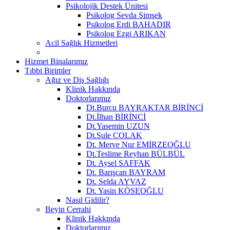
Psikolojik Destek Ünitesi
Psikolog Sevda Şimşek
Psikolog Erdi BAHADIR
Psikolog Ezgi ARIKAN
Acil Sağlık Hizmetleri
Hizmet Binalarımız
Tıbbi Birimler
Ağız ve Diş Sağlığı
Klinik Hakkında
Doktorlarımız
Dt.Burcu BAYRAKTAR BİRİNCİ
Dt.İlhan BİRİNCİ
Dt.Yasemin UZUN
Dt.Şule ÇOLAK
Dt. Merve Nur EMİRZEOĞLU
Dt.Teslime Reyhan BÜLBÜL
Dt. Aysel ŞAFFAK
Dt. Barışcan BAYRAM
Dt. Selda AYVAZ
Dt. Yasin KÖSEOĞLU
Nasıl Gidilir?
Beyin Cerrahi
Klinik Hakkında
Doktorlarımız