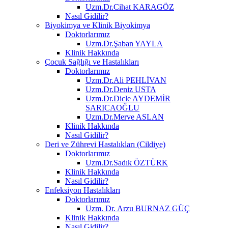
Uzm.Dr.Cihat KARAGÖZ
Nasıl Gidilir?
Biyokimya ve Klinik Biyokimya
Doktorlarımız
Uzm.Dr.Şaban YAYLA
Klinik Hakkında
Çocuk Sağlığı ve Hastalıkları
Doktorlarımız
Uzm.Dr.Ali PEHLİVAN
Uzm.Dr.Deniz USTA
Uzm.Dr.Dicle AYDEMİR
SARICAOĞLU
Uzm.Dr.Merve ASLAN
Klinik Hakkında
Nasıl Gidilir?
Deri ve Zührevi Hastalıkları (Cildiye)
Doktorlarımız
Uzm.Dr.Sadık ÖZTÜRK
Klinik Hakkında
Nasıl Gidilir?
Enfeksiyon Hastalıkları
Doktorlarımız
Uzm. Dr. Arzu BURNAZ GÜÇ
Klinik Hakkında
Nasıl Gidilir?