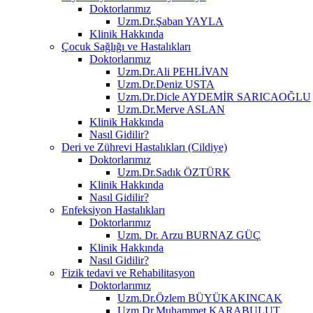
Doktorlarımız
Uzm.Dr.Şaban YAYLA
Klinik Hakkında
Çocuk Sağlığı ve Hastalıkları
Doktorlarımız
Uzm.Dr.Ali PEHLİVAN
Uzm.Dr.Deniz USTA
Uzm.Dr.Dicle AYDEMİR SARICAOĞLU
Uzm.Dr.Merve ASLAN
Klinik Hakkında
Nasıl Gidilir?
Deri ve Zührevi Hastalıkları (Cildiye)
Doktorlarımız
Uzm.Dr.Sadık ÖZTÜRK
Klinik Hakkında
Nasıl Gidilir?
Enfeksiyon Hastalıkları
Doktorlarımız
Uzm. Dr. Arzu BURNAZ GÜÇ
Klinik Hakkında
Nasıl Gidilir?
Fizik tedavi ve Rehabilitasyon
Doktorlarımız
Uzm.Dr.Özlem BÜYÜKAKINCAK
Uzm.Dr.Muhammet KARABULUT