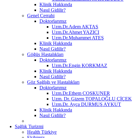
Klinik Hakkında
Nasıl Gidilir?
Genel Cerrahi
Doktorlarımız
Uzm.Dr.Adem AKTAŞ
Uzm.Dr.Ahmet YAZICI
Uzm.Dr.Muhammet ATEŞ
Klinik Hakkında
Nasıl Gidilir?
Göğüs Hastalıkları
Doktorlarımız
Uzm.Dr.Engin KORKMAZ
Klinik Hakkında
Nasıl Gidilir?
Göz Sağlığı ve Hastalıkları
Doktorlarımız
Uzm.Dr.Ethem COŞKUNER
Uzm. Dr. Gizem TOPALOĞLU ÇİÇEK
Uzm.Dr. Ayça DURMUŞ AYKUT
Klinik Hakkında
Nasıl Gidilir?
Sağlık Turizmi
Health Türkiye
Ekibimiz