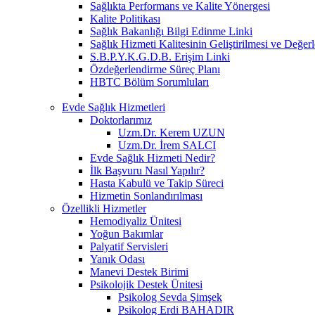
Sağlıkta Performans ve Kalite Yönergesi
Kalite Politikası
Sağlık Bakanlığı Bilgi Edinme Linki
Sağlık Hizmeti Kalitesinin Geliştirilmesi ve Değer
S.B.P.Y.K.G.D.B. Erişim Linki
Özdeğerlendirme Süreç Planı
HBTC Bölüm Sorumluları
Evde Sağlık Hizmetleri
Doktorlarımız
Uzm.Dr. Kerem UZUN
Uzm.Dr. İrem SALCI
Evde Sağlık Hizmeti Nedir?
İlk Başvuru Nasıl Yapılır?
Hasta Kabulü ve Takip Süreci
Hizmetin Sonlandırılması
Özellikli Hizmetler
Hemodiyaliz Ünitesi
Yoğun Bakımlar
Palyatif Servisleri
Yanık Odası
Manevi Destek Birimi
Psikolojik Destek Ünitesi
Psikolog Sevda Şimşek
Psikolog Erdi BAHADIR