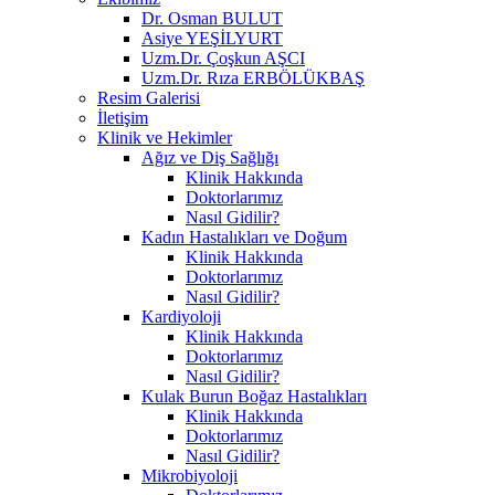
Dr. Osman BULUT
Asiye YEŞİLYURT
Uzm.Dr. Çoşkun AŞCI
Uzm.Dr. Rıza ERBÖLÜKBAŞ
Resim Galerisi
İletişim
Klinik ve Hekimler
Ağız ve Diş Sağlığı
Klinik Hakkında
Doktorlarımız
Nasıl Gidilir?
Kadın Hastalıkları ve Doğum
Klinik Hakkında
Doktorlarımız
Nasıl Gidilir?
Kardiyoloji
Klinik Hakkında
Doktorlarımız
Nasıl Gidilir?
Kulak Burun Boğaz Hastalıkları
Klinik Hakkında
Doktorlarımız
Nasıl Gidilir?
Mikrobiyoloji