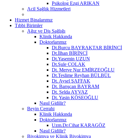
Psikolog Ezgi ARIKAN
Acil Sağlık Hizmetleri
Hizmet Binalarımız
Tıbbi Birimler
Ağız ve Diş Sağlığı
Klinik Hakkında
Doktorlarımız
Dt.Burcu BAYRAKTAR BİRİNCİ
Dt.İlhan BİRİNCİ
Dt.Yasemin UZUN
Dt.Şule ÇOLAK
Dt. Merve Nur EMİRZEOĞLU
Dt.Teslime Reyhan BÜLBÜL
Dt. Aysel ŞAFFAK
Dt. Barışcan BAYRAM
Dt. Selda AYVAZ
Dt. Yasin KÖSEOĞLU
Nasıl Gidilir?
Beyin Cerrahi
Klinik Hakkında
Doktorlarımız
Uzm.Dr.Cihat KARAGÖZ
Nasıl Gidilir?
Biyokimya ve Klinik Biyokimya