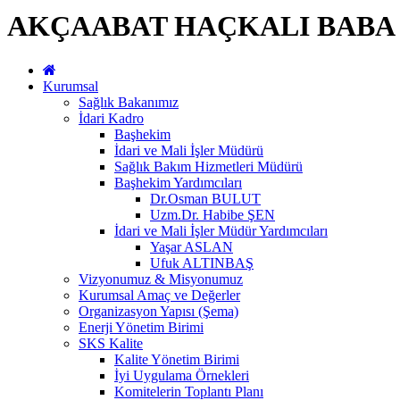
AKÇAABAT HAÇKALI BABA 
Kurumsal
Sağlık Bakanımız
İdari Kadro
Başhekim
İdari ve Mali İşler Müdürü
Sağlık Bakım Hizmetleri Müdürü
Başhekim Yardımcıları
Dr.Osman BULUT
Uzm.Dr. Habibe ŞEN
İdari ve Mali İşler Müdür Yardımcıları
Yaşar ASLAN
Ufuk ALTINBAŞ
Vizyonumuz & Misyonumuz
Kurumsal Amaç ve Değerler
Organizasyon Yapısı (Şema)
Enerji Yönetim Birimi
SKS Kalite
Kalite Yönetim Birimi
İyi Uygulama Örnekleri
Komitelerin Toplantı Planı